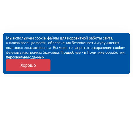
Мы используем cookie-файлы для корректной работы сайта,
анализа посещаемости, обеспечения безопасности и улучшения
пользовательского опыта. Вы можете запретить сохранение cookie-
файлов в настройках браузера. Подробнее - в
Политике обработки
персональных данных
Хорошо
Контакты
Уфа, Майкопская ул, дом 59 (ПВЗ)
09:00 - 18:00 пн-пт
8 (347) 258-86-72
ufa@rutector.ru