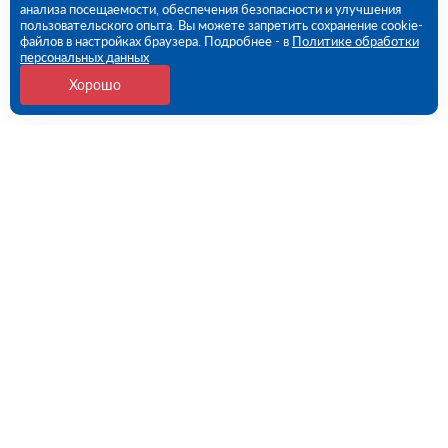
анализа посещаемости, обеспечения безопасности и улучшения
пользовательского опыта. Вы можете запретить сохранение cookie-
файлов в настройках браузера. Подробнее - в
Политике обработки
персональных данных
Хорошо
Контакты
Уфа, Майкопская ул, дом 59 (ПВЗ)
09:00 - 18:00 пн-пт
8 (347) 258-86-72
ufa@rutector.ru
Напишите нам