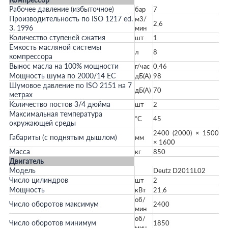
Рабочее давление (избыточное)
бар
7
Производительность по ISO 1217 ed.
м3/
2,6
3. 1996
мин
Количество ступеней сжатия
шт
1
Емкость масляной системы
л
8
компрессора
Вынос масла на 100% мощности
г/час
0,46
Мощность шума по 2000/14 ЕС
дБ(А)
98
Шумовое давление по ISO 2151 на 7
дБ(А)
70
метрах
Количество постов 3/4 дюйма
шт
2
Максимальная температура
°С
45
окружающей среды
2400 (2000) × 1500
Габариты (с поднятым дышлом)
мм
× 1600
Масса
кг
850
Двигатель
Модель
Deutz D2011L02
Число цилиндров
шт
2
Мощность
кВт
21,6
об/
Число оборотов максимум
2400
мин
об/
Число оборотов минимум
1850
мин