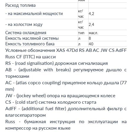
Расход топлива
кг/
- на максимальной мощности
4,2
час
кг/
- на холостом ходу
2,4
час
Система охлаждения
тип
масл.
Емкость масляной системы
л
8
Емкость топливного бака
л
40
Условные обозначения XAS 47Dd RS AB AC JW CS AdFF
Russ CF (ПТС) на шасси
RS - (road signalisation) дорожная сигнализация
AB - (adjustable with breaks) регулируемое дышло с
тормозами
AC - (atlas copco coupling) прицепное кольцо дышла (77
mm)
JW - (jockey wheel) опора на вращающемся колесе
CS - (cold start) система холодного старта
AdFF - (additional fuel filter) дополнительный фильтр с
влагосепаратором
Russ - бумажная инструкция по эксплуатации на
компрессор на русском языке