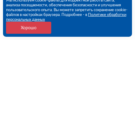
Мы используем cookie-файлы для корректной работы сайта,
анализа посещаемости, обеспечения безопасности и улучшения
пользовательского опыта. Вы можете запретить сохранение cookie-
файлов в настройках браузера. Подробнее - в
Политике обработки
персональных данных
Хорошо
Контакты
Уфа, Майкопская ул, дом 59 (ПВЗ)
09:00 - 18:00 пн-пт
8 (347) 258-86-72
ufa@rutector.ru
Напишите нам