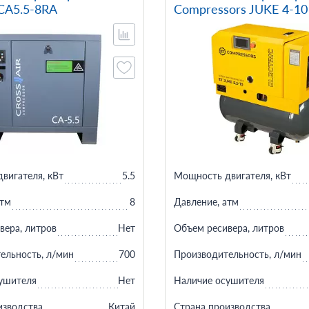
 CA5.5-8RA
Compressors JUKE 4-10
вигателя, кВт
5.5
Мощность двигателя, кВт
атм
8
Давление, атм
вера, литров
Нет
Объем ресивера, литров
ельность, л/мин
700
Производительность, л/мин
ушителя
Нет
Наличие осушителя
изводства
Китай
Страна производства