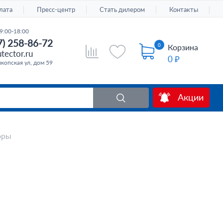
лата
Пресс-центр
Стать дилером
Контакты
9:00-18:00
7) 258-86-72
0
Корзина
tector.ru
0 ₽
копская ул, дом 59
Акции
оры