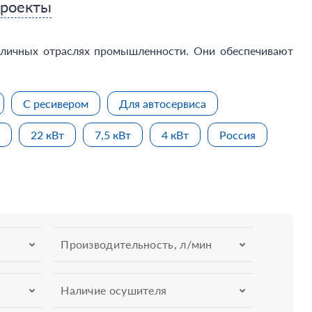
проекты
зличных отраслях промышленности. Они обеспечивают
С ресивером
Для автосервиса
22 кВт
7,5 кВт
4 кВт
Россия
Производительность, л/мин
Наличие осушителя