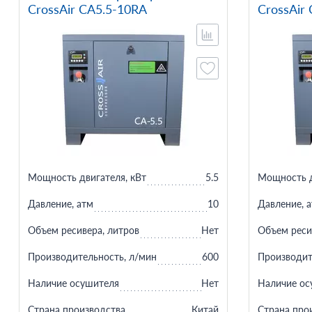
CrossAir CA5.5-10RA
CrossAir
Мощность двигателя, кВт
5.5
Мощность д
Давление, атм
10
Давление, 
Объем ресивера, литров
Нет
Объем реси
Производительность, л/мин
600
Производит
Наличие осушителя
Нет
Наличие ос
Страна производства
Китай
Страна про