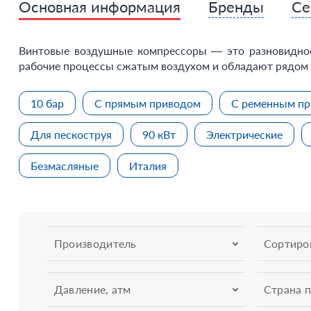
Основная информация
Бренды
Се
Винтовые воздушные компрессоры — это разновиднос
рабочие процессы сжатым воздухом и обладают рядом
10 бар
С прямым приводом
С ременным п
Для пескоструя
90 кВт
Электрические
Безмасляные
Италия
Производитель
Сортиро
Давление, атм
Страна 